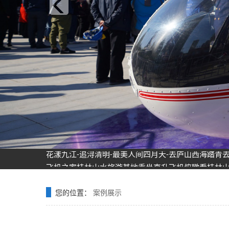
飞机之家龙虎山清明节踏青之旅正式开启
飞机之家空中广告引爆山西吕梁中阳县上空
飞机之家集团正式签约独家承包运营新疆玉其塔什景
阳泉一架价值500多万的红色罗宾逊直升机开展静展活
济南一小伙新婚现场，租价值500多万的直升机助阵
张家口直升机草原天路空中旅游正式开启
飞机之家出动三架直升机进行大地区农喷作业
价值近600万的罗宾逊R44开始空中飞播造林
花漾九江-追浔清明-最美人间四月天-去庐山西海踏青
飞机之家桂林山水旅游基地乘坐直升飞机俯瞰看桂林
飞机之家龙虎山清明节踏青之旅正式开启
飞机之家空中广告引爆山西吕梁中阳县上空
您的位置：
案例展示