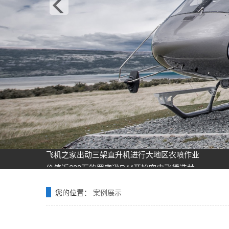
飞机之家龙虎山清明节踏青之旅正式开启
飞机之家空中广告引爆山西吕梁中阳县上空
飞机之家集团正式签约独家承包运营新疆玉其塔什景
阳泉一架价值500多万的红色罗宾逊直升机开展静展活
济南一小伙新婚现场，租价值500多万的直升机助阵
张家口直升机草原天路空中旅游正式开启
飞机之家出动三架直升机进行大地区农喷作业
价值近600万的罗宾逊R44开始空中飞播造林
花漾九江-追浔清明-最美人间四月天-去庐山西海踏青
飞机之家桂林山水旅游基地乘坐直升飞机俯瞰看桂林
您的位置：
案例展示
飞机之家龙虎山清明节踏青之旅正式开启
飞机之家空中广告引爆山西吕梁中阳县上空