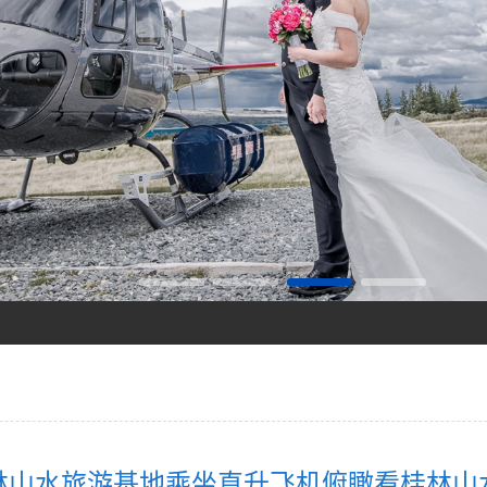
打造低空旅游新标杆！
你值得拥有
林山水旅游基地乘坐直升飞机俯瞰看桂林山