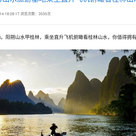
 18:28:17
浏览次数：3535次
动。阳朔山水甲桂林，乘坐直升飞机俯瞰看桂林山水，你值得拥