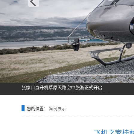
飞机之家龙虎山清明节踏青之旅正式开启
飞机之家空中广告引爆山西吕梁中阳县上空
飞机之家集团正式签约独家承包运营新疆玉其塔什景区，
阳泉一架价值500多万的红色罗宾逊直升机开展静展活动
济南一小伙新婚现场，租价值500多万的直升机助阵
张家口直升机草原天路空中旅游正式开启
飞机之家出动三架直升机进行大地区农喷作业
价值近600万的罗宾逊R44开始空中飞播造林
花漾九江-追浔清明-最美人间四月天-去庐山西海踏青去
您的位置：
案例展示
飞机之家桂林山水旅游基地乘坐直升飞机俯瞰看桂林山水
飞机之家龙虎山清明节踏青之旅正式开启
飞机之家空中广告引爆山西吕梁中阳县上空
飞机之家桂