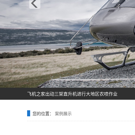
飞机之家龙虎山清明节踏青之旅正式开启
飞机之家空中广告引爆山西吕梁中阳县上空
飞机之家集团正式签约独家承包运营新疆玉其塔什景
阳泉一架价值500多万的红色罗宾逊直升机开展静展活
济南一小伙新婚现场，租价值500多万的直升机助阵
张家口直升机草原天路空中旅游正式开启
飞机之家出动三架直升机进行大地区农喷作业
价值近600万的罗宾逊R44开始空中飞播造林
花漾九江-追浔清明-最美人间四月天-去庐山西海踏青
飞机之家桂林山水旅游基地乘坐直升飞机俯瞰看桂林
您的位置：
案例展示
飞机之家龙虎山清明节踏青之旅正式开启
飞机之家空中广告引爆山西吕梁中阳县上空