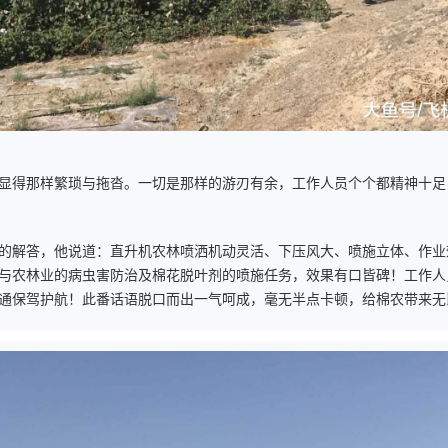
显得那样繁琐与拖沓。一切是那样的游刃有余，工作人员个个都精神十足
的解答，他说道：直升机农林喷洒机动灵活、下压风大、喷施立体、作业
与农林业的病虫害防治及棉花脱叶剂的喷施任务，效果有口皆碑！工作人
通保驾护航！此番话语脱口而出一气呵成，毫无半点卡顿，给棉农带来无