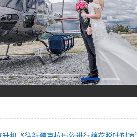
打造低空旅游新标杆！
你值得拥有
直升机飞往新疆克拉玛依进行棉花脱叶剂喷