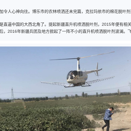
加令人心神向往。博乐市的农林喷洒还未完篇，克拉玛依市的棉花脱叶剂
是直逼中国的大西北角了。提起新疆直升机喷洒脱叶剂，2015年便有相
后，2016年新疆兵团及地方掀起了一阵不小的直升机喷洒脱叶剂波澜。