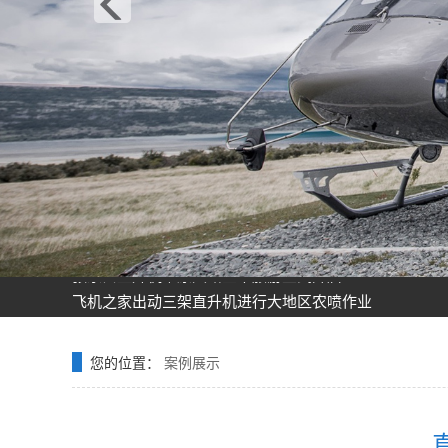
飞机之家龙虎山清明节踏青之旅正式开启
飞机之家空中广告引爆山西吕梁中阳县上空
飞机之家集团正式签约独家承包运营新疆玉其塔什景区，
阳泉一架价值500多万的红色罗宾逊直升机开展静展活动
济南一小伙新婚现场，租价值500多万的直升机助阵
张家口直升机草原天路空中旅游正式开启
飞机之家出动三架直升机进行大地区农喷作业
价值近600万的罗宾逊R44开始空中飞播造林
花漾九江-追浔清明-最美人间四月天-去庐山西海踏青去
飞机之家桂林山水旅游基地乘坐直升飞机俯瞰看桂林山水
您的位置：
案例展示
飞机之家龙虎山清明节踏青之旅正式开启
飞机之家空中广告引爆山西吕梁中阳县上空