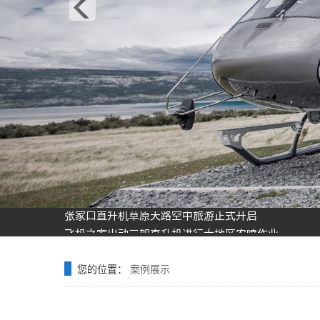
飞机之家龙虎山清明节踏青之旅正式开启
飞机之家空中广告引爆山西吕梁中阳县上空
飞机之家集团正式签约独家承包运营新疆玉其塔什景
阳泉一架价值500多万的红色罗宾逊直升机开展静展活
济南一小伙新婚现场，租价值500多万的直升机助阵
张家口直升机草原天路空中旅游正式开启
飞机之家出动三架直升机进行大地区农喷作业
价值近600万的罗宾逊R44开始空中飞播造林
花漾九江-追浔清明-最美人间四月天-去庐山西海踏青
您的位置：
案例展示
飞机之家桂林山水旅游基地乘坐直升飞机俯瞰看桂林
飞机之家龙虎山清明节踏青之旅正式开启
飞机之家空中广告引爆山西吕梁中阳县上空