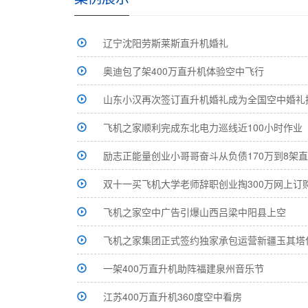
辽宁沈阳劳斯莱斯直升机婚礼
奥迪包了架400万直升机体验空中飞行
山东小汉再次签订直升机婚礼成为全国空中婚礼
飞机之家顺利完成东北电力巡线近100小时作业
励志正能量创业小哥哥奋斗从负债170万到8架
双十一买飞机大学老师辞职创业掏300万网上订
飞机之家空中广告引爆山西吕梁中阳县上空
飞机之家集团正式签约独家承包运营新疆玉其塔
一架400万直升机助阵福建泉州音乐节
江苏400万直升机360度空中看房