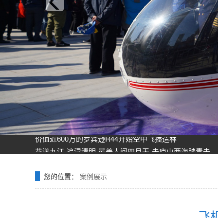
飞机之家龙虎山清明节踏青之旅正式开启
飞机之家空中广告引爆山西吕梁中阳县上空
飞机之家集团正式签约独家承包运营新疆玉其塔什景区，
阳泉一架价值500多万的红色罗宾逊直升机开展静展活动
济南一小伙新婚现场，租价值500多万的直升机助阵
张家口直升机草原天路空中旅游正式开启
飞机之家出动三架直升机进行大地区农喷作业
价值近600万的罗宾逊R44开始空中飞播造林
花漾九江-追浔清明-最美人间四月天-去庐山西海踏青去
飞机之家桂林山水旅游基地乘坐直升飞机俯瞰看桂林山水
飞机之家龙虎山清明节踏青之旅正式开启
飞机之家空中广告引爆山西吕梁中阳县上空
您的位置：
案例展示
飞